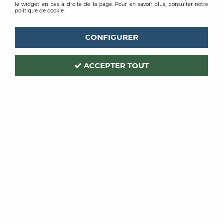
le widget en bas à droite de la page. Pour en savoir plus, consulter notre
politique de cookie.
CONFIGURER
ACCEPTER TOUT
DULARY
Code produit :
209207
| Réf. interne :
113010
SACS A GRAVATS TISSE
60LIT 50KG PQT DE 10
Soyez le premier à donner votre avis !
PRIX PUBLIC