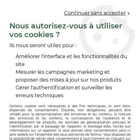
0
Continuer sans accepter
Nous autorisez-vous à utiliser
vos cookies ?
Accueil
>
OUTILLAGE
>
PRÉPARATION NETTOYAGE CHANTIER
>
NETTOYAGE
>
Ils nous seront utiles pour :
SACS A GRAVATS TISSE
Améliorer l'interface et les fonctionnalités du
site
Mesurer les campagnes marketing et
proposer des mises à jour sur nos produits
Gérer l'authentification et surveiller les
erreurs techniques
Certains cookies sont nécessaires à des fins techniques, ils sont donc
dispensés de consentement. D'autres, non obligatoires, peuvent être
utilisés pour la personnalisation des annonces et du contenu, la mesure
des annonces et du contenu, la connaissance de l'audience et le
développement de produits, les données de géolocalisation précises et
l'identification par le balayage de l'appareil, le stockage et/ou l'accès aux
informations sur un appareil. Si vous donnez votre consentement, celui-ci
sera valable sur l’ensemble des sous-domaines de Solmur. Vous disposez de
la possibilité de retirer votre consentement à tout moment en cliquant sur