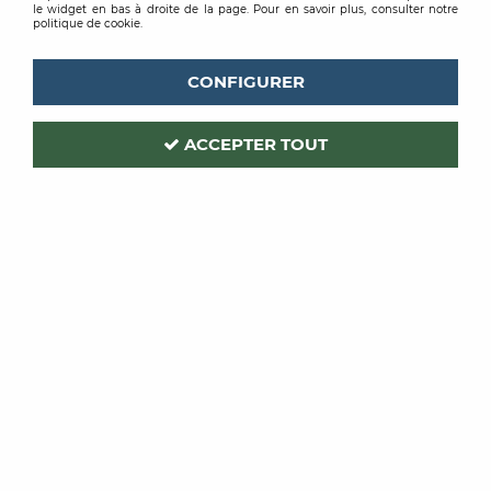
le widget en bas à droite de la page. Pour en savoir plus, consulter notre
politique de cookie.
CONFIGURER
ACCEPTER TOUT
OCAI
Code produit :
210991
| Réf. interne :
RT
BROSSE A DECAPER ET
LESSIVER
150X55MM
Soyez le premier à donner votre avis !
PRIX PUBLIC