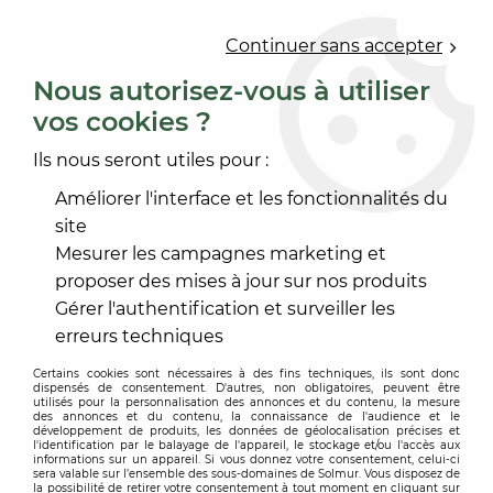
0
Continuer sans accepter
Nous autorisez-vous à utiliser
vos cookies ?
Accueil
>
OUTILLAGE
>
OUTILLAGE À MAIN
>
BROSSE
>
BROSSE A DECAPER ET LESSIVER
Ils nous seront utiles pour :
Améliorer l'interface et les fonctionnalités du
site
Mesurer les campagnes marketing et
proposer des mises à jour sur nos produits
Gérer l'authentification et surveiller les
erreurs techniques
Certains cookies sont nécessaires à des fins techniques, ils sont donc
dispensés de consentement. D'autres, non obligatoires, peuvent être
utilisés pour la personnalisation des annonces et du contenu, la mesure
des annonces et du contenu, la connaissance de l'audience et le
développement de produits, les données de géolocalisation précises et
l'identification par le balayage de l'appareil, le stockage et/ou l'accès aux
informations sur un appareil. Si vous donnez votre consentement, celui-ci
sera valable sur l’ensemble des sous-domaines de Solmur. Vous disposez de
la possibilité de retirer votre consentement à tout moment en cliquant sur