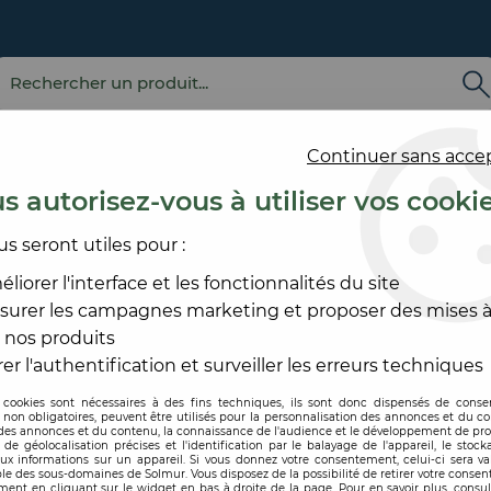
Continuer sans acce
s autorisez-vous à utiliser vos cooki
us seront utiles pour :
E
REVÊTEMENT
OUTILLAGE
PRODUITS DE
ACCESS
MURAL
ET MATÉRIEL
MISE EN ŒUVRE
SOL ET
liorer l'interface et les fonctionnalités du site
surer les campagnes marketing et proposer des mises à
U
>
COUTEAU A BRULER
 nos produits
MARQUARDT
er l'authentification et surveiller les erreurs techniques
 cookies sont nécessaires à des fins techniques, ils sont donc dispensés de cons
, non obligatoires, peuvent être utilisés pour la personnalisation des annonces et du co
Code produit :
210536
| Réf
es annonces et du contenu, la connaissance de l'audience et le développement de prod
de géolocalisation précises et l'identification par le balayage de l'appareil, le stock
aux informations sur un appareil. Si vous donnez votre consentement, celui-ci sera va
COUTEAU A BR
le des sous-domaines de Solmur. Vous disposez de la possibilité de retirer votre conse
ent en cliquant sur le widget en bas à droite de la page. Pour en savoir plus, consul