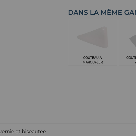
DANS LA MÊME G
COUTEAU A
COUT
MAROUFLER
vernie et biseautée