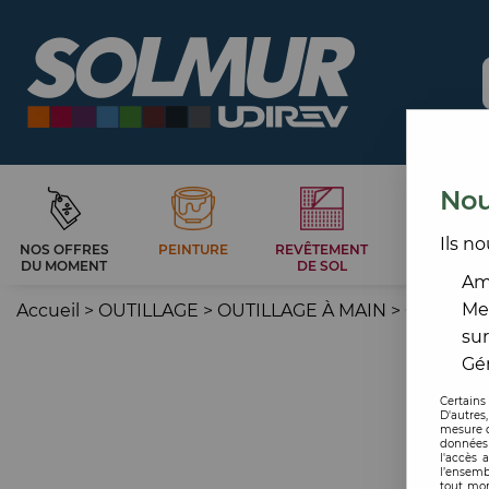
Nou
Ils no
NOS OFFRES
PEINTURE
REVÊTEMENT
CARRELAG
DU MOMENT
DE SOL
ET BAIN
Amé
Me
Accueil
>
OUTILLAGE
>
OUTILLAGE À MAIN
>
COUTEA
sur
Gér
Certains
D'autres
mesure d
données 
l'accès 
l’ensemb
tout mom