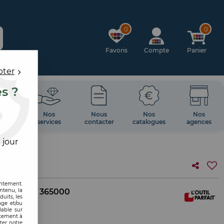
0
0
Favoris
Compte
Panier
pter
es ?
OIRES
Nos
Nous
Nos
Nos
 MUR
services
contacter
catalogues
agences
 jour
entement.
ntenu, la
. interne :
365000
uits, les
age et/ou
lable sur
ULER
ntement à
ter notre