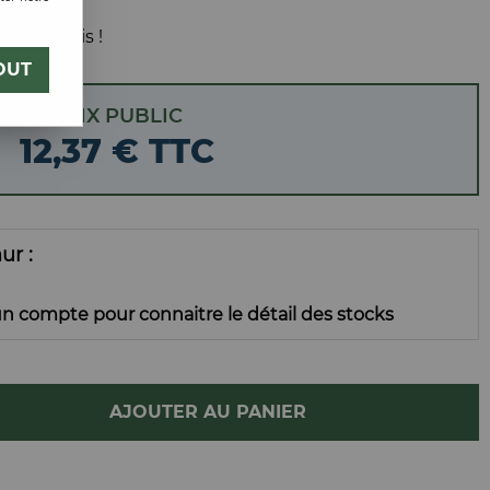
 votre avis !
OUT
PRIX PUBLIC
12
,
37
€
TTC
mur
n compte pour connaitre le détail des stocks
AJOUTER AU PANIER