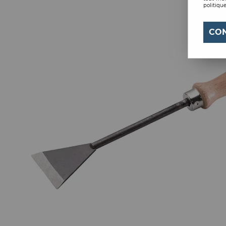
politique
CO