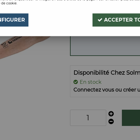
 de cookie.
Soyez le premier à donner
NFIGURER
ACCEPTER T
Disponibilité Chez Sol
En stock
Connectez vous ou créer u