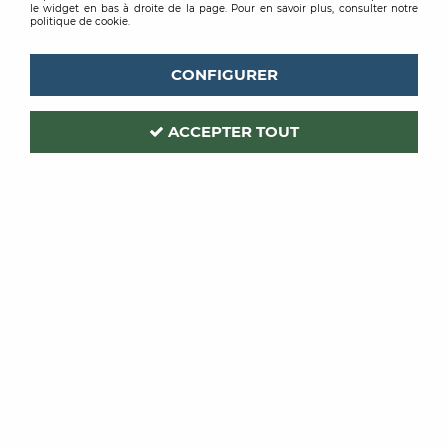
le widget en bas à droite de la page. Pour en savoir plus, consulter notre
politique de cookie.
CONFIGURER
ACCEPTER TOUT
THEARD
Code produit :
212039
| Réf. interne :
4162
COUTEAU DEMI LUNE INOX
ERGOMUST 4162
Soyez le premier à donner votre avis !