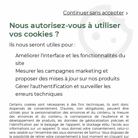
0
Continuer sans accepter
Nous autorisez-vous à utiliser
vos cookies ?
Accueil
>
PRODUIT DE MISE EN OEUVRE
>
ENDUIT
>
ENDUIT À BANDE
>
EJ 8H ENDUIT A BANDE
Ils nous seront utiles pour :
Améliorer l'interface et les fonctionnalités du
site
Mesurer les campagnes marketing et
proposer des mises à jour sur nos produits
Gérer l'authentification et surveiller les
erreurs techniques
Certains cookies sont nécessaires à des fins techniques, ils sont donc
dispensés de consentement. D'autres, non obligatoires, peuvent être
utilisés pour la personnalisation des annonces et du contenu, la mesure
des annonces et du contenu, la connaissance de l'audience et le
développement de produits, les données de géolocalisation précises et
l'identification par le balayage de l'appareil, le stockage et/ou l'accès aux
informations sur un appareil. Si vous donnez votre consentement, celui-ci
sera valable sur l’ensemble des sous-domaines de Solmur. Vous disposez de
la possibilité de retirer votre consentement à tout moment en cliquant sur