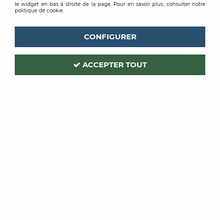
le widget en bas à droite de la page. Pour en savoir plus, consulter notre
politique de cookie.
CONFIGURER
ACCEPTER TOUT
TOUPRET
Code produit :
212291
EJ 8H ENDUIT A BANDE
25KG
Soyez le premier à donner votre avis !
PRIX PUBLIC
1,62 € TTC / Kg