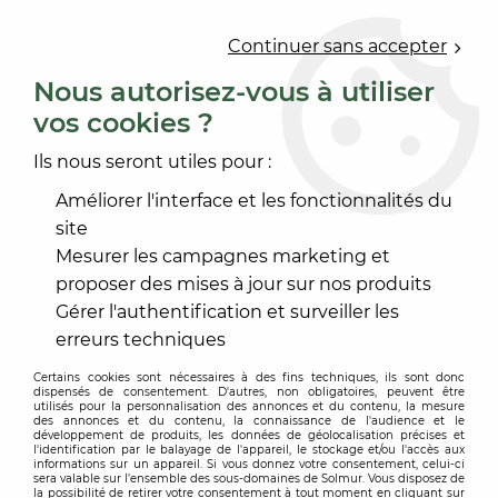
0
Continuer sans accepter
Nous autorisez-vous à utiliser
vos cookies ?
Accueil
>
PEINTURE
>
PROTECTION DES BOIS
>
FOND DUR ET TEINTE
>
FOND DUR AQUA
Ils nous seront utiles pour :
Améliorer l'interface et les fonctionnalités du
site
Mesurer les campagnes marketing et
proposer des mises à jour sur nos produits
Gérer l'authentification et surveiller les
erreurs techniques
Certains cookies sont nécessaires à des fins techniques, ils sont donc
dispensés de consentement. D'autres, non obligatoires, peuvent être
utilisés pour la personnalisation des annonces et du contenu, la mesure
des annonces et du contenu, la connaissance de l'audience et le
développement de produits, les données de géolocalisation précises et
l'identification par le balayage de l'appareil, le stockage et/ou l'accès aux
informations sur un appareil. Si vous donnez votre consentement, celui-ci
sera valable sur l’ensemble des sous-domaines de Solmur. Vous disposez de
la possibilité de retirer votre consentement à tout moment en cliquant sur