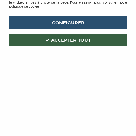
le widget en bas à droite de la page. Pour en savoir plus, consulter notre
politique de cookie.
CONFIGURER
ACCEPTER TOUT
BLANCHON
Code produit :
195352
FOND DUR AQUA
2,5L
Soyez le premier à donner votre avis !