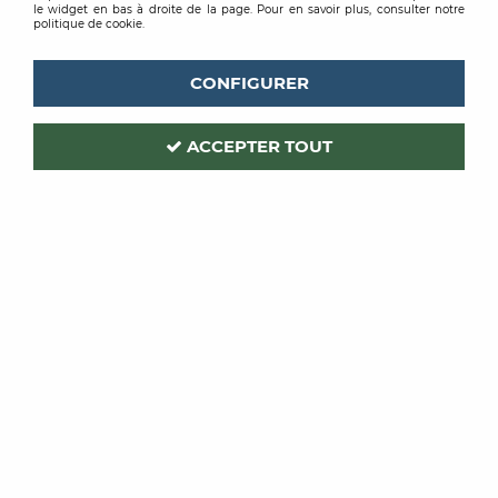
le widget en bas à droite de la page. Pour en savoir plus, consulter notre
politique de cookie.
CONFIGURER
ACCEPTER TOUT
DULARY
DULARY
GANT BLANC PU
GANT NEOPRENE
NOIR
À partir de
À partir de
2,52 €
TTC
7,22 €
TTC
/ Unité
/ Unité