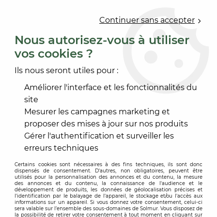
0
Continuer sans accepter
Nous autorisez-vous à utiliser
vos cookies ?
Accueil
>
OUTILLAGE
>
ÉQUIPEMENT PROTECTION EPI
>
ÉQUIPEMENT DE PROTECTION INDIVIDUEL EPI
Ils nous seront utiles pour :
ÉQUIPEMENT DE PROTECTION
Améliorer l'interface et les fonctionnalités du
INDIVIDUEL EPI
site
Mesurer les campagnes marketing et
proposer des mises à jour sur nos produits
Gérer l'authentification et surveiller les
erreurs techniques
TRIER & FILTRER
Certains cookies sont nécessaires à des fins techniques, ils sont donc
dispensés de consentement. D'autres, non obligatoires, peuvent être
utilisés pour la personnalisation des annonces et du contenu, la mesure
des annonces et du contenu, la connaissance de l'audience et le
12 articles sur
12
développement de produits, les données de géolocalisation précises et
l'identification par le balayage de l'appareil, le stockage et/ou l'accès aux
informations sur un appareil. Si vous donnez votre consentement, celui-ci
sera valable sur l’ensemble des sous-domaines de Solmur. Vous disposez de
la possibilité de retirer votre consentement à tout moment en cliquant sur