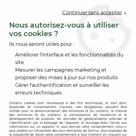
0
Continuer sans accepter
Nous autorisez-vous à utiliser
vos cookies ?
Accueil
>
OUTILLAGE
>
PRÉPARATION NETTOYAGE CHANTIER
>
Ils nous seront utiles pour :
SOLDES AMÉNAGEMENT NETTOY
Améliorer l'interface et les fonctionnalités du
SOLDES AMÉNAGEMENT NETTOY
site
Mesurer les campagnes marketing et
proposer des mises à jour sur nos produits
Gérer l'authentification et surveiller les
erreurs techniques
TRIER & FILTRER
Certains cookies sont nécessaires à des fins techniques, ils sont donc
dispensés de consentement. D'autres, non obligatoires, peuvent être
utilisés pour la personnalisation des annonces et du contenu, la mesure
Aucune correspondance trouvée
des annonces et du contenu, la connaissance de l'audience et le
développement de produits, les données de géolocalisation précises et
l'identification par le balayage de l'appareil, le stockage et/ou l'accès aux
informations sur un appareil. Si vous donnez votre consentement, celui-ci
sera valable sur l’ensemble des sous-domaines de Solmur. Vous disposez de
la possibilité de retirer votre consentement à tout moment en cliquant sur