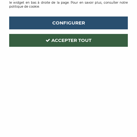
le widget en bas à droite de la page. Pour en savoir plus, consulter notre
politique de cookie.
CONFIGURER
ACCEPTER TOUT
A propos
Décor Alliance
Nos grandes marques
NOS SERVICES
Nos services pour les professionnels
Nos services pour les particuliers
NOS PRODUITS