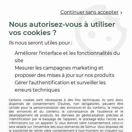
0
Continuer sans accepter
Nous autorisez-vous à utiliser
vos cookies ?
Accueil
>
PEINTURE
>
PEINTURE ENDUIT FAÇADE
>
ACCESSOIRE ET PMO ITE
>
RONDELLE CHEVILLE A VISSER
Ils nous seront utiles pour :
Améliorer l'interface et les fonctionnalités du
site
Mesurer les campagnes marketing et
proposer des mises à jour sur nos produits
Gérer l'authentification et surveiller les
erreurs techniques
Certains cookies sont nécessaires à des fins techniques, ils sont donc
dispensés de consentement. D'autres, non obligatoires, peuvent être
utilisés pour la personnalisation des annonces et du contenu, la mesure
des annonces et du contenu, la connaissance de l'audience et le
développement de produits, les données de géolocalisation précises et
l'identification par le balayage de l'appareil, le stockage et/ou l'accès aux
informations sur un appareil. Si vous donnez votre consentement, celui-ci
sera valable sur l’ensemble des sous-domaines de Solmur. Vous disposez de
la possibilité de retirer votre consentement à tout moment en cliquant sur