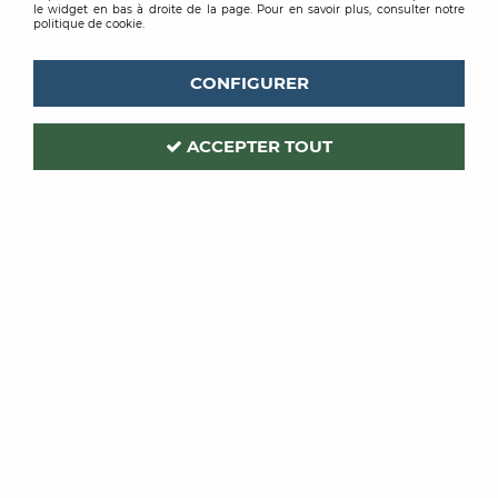
le widget en bas à droite de la page. Pour en savoir plus, consulter notre
politique de cookie.
CONFIGURER
ACCEPTER TOUT
PRB
Code produit :
198922
RONDELLE CHEVILLE A VISSER
PAQUET DE 100
Soyez le premier à donner votre avis !
PRIX PUBLIC
21
,
40
€
TTC