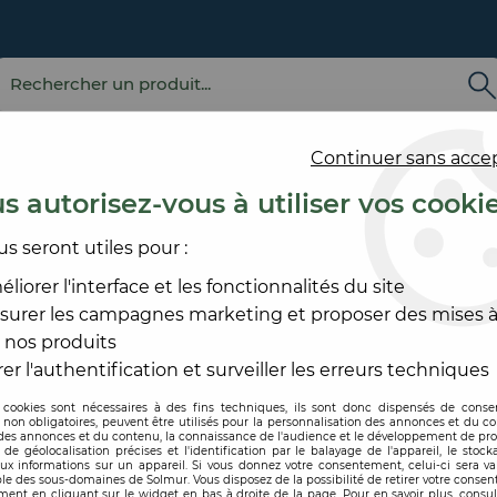
Continuer sans acce
s autorisez-vous à utiliser vos cooki
us seront utiles pour :
E
REVÊTEMENT
OUTILLAGE
PRODUITS DE
ACCESS
MURAL
ET MATÉRIEL
MISE EN ŒUVRE
SOL ET
liorer l'interface et les fonctionnalités du site
surer les campagnes marketing et proposer des mises à
ILM MINCE D2
>
ST LUC EXTER HYDROLITE
 nos produits
ST LUC
er l'authentification et surveiller les erreurs techniques
 cookies sont nécessaires à des fins techniques, ils sont donc dispensés de cons
, non obligatoires, peuvent être utilisés pour la personnalisation des annonces et du co
Code produit :
199065
es annonces et du contenu, la connaissance de l'audience et le développement de prod
de géolocalisation précises et l'identification par le balayage de l'appareil, le stock
aux informations sur un appareil. Si vous donnez votre consentement, celui-ci sera va
ST LUC EXTER 
le des sous-domaines de Solmur. Vous disposez de la possibilité de retirer votre conse
ent en cliquant sur le widget en bas à droite de la page. Pour en savoir plus, consul