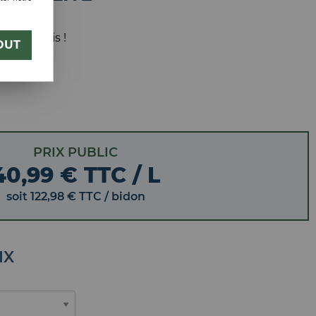
 votre avis !
OUT
PRIX PUBLIC
40,99 € TTC / L
soit
122
,
98
€
TTC
/ bidon
IX