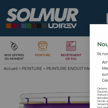
Nou
Ils no
NOS OFFRES
PEINTURE
REVÊTEMENT
CARRELAG
DU MOMENT
DE SOL
ET BAIN
Amé
Me
Accueil
>
PEINTURE
>
PEINTURE ENDUIT FAÇADE
>
F
sur
Gér
Certains
D'autres
mesure d
données 
l'accès 
l’ensemb
tout mom