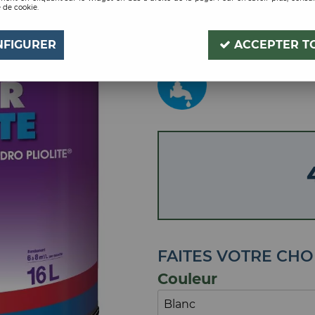
 de cookie.
PLIOLITE 3L
Soyez le premier à donner
NFIGURER
ACCEPTER T
FAITES VOTRE CHO
Couleur