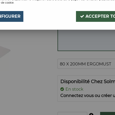
 de cookie.
80 X 200MM ERGOM
Soyez le premier à donner
NFIGURER
ACCEPTER T
Disponibilité Chez Sol
En stock
Connectez vous ou créer u