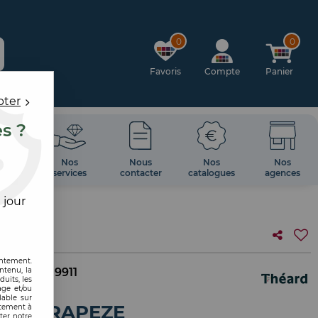
0
0
Favoris
Compte
Panier
pter
es ?
OIRES
Nos
Nous
Nos
Nos
 MUR
services
contacter
catalogues
agences
 jour
entement.
ntenu, la
 interne :
9911
uits, les
age et/ou
lable sur
NOX TRAPEZE
ntement à
ter notre