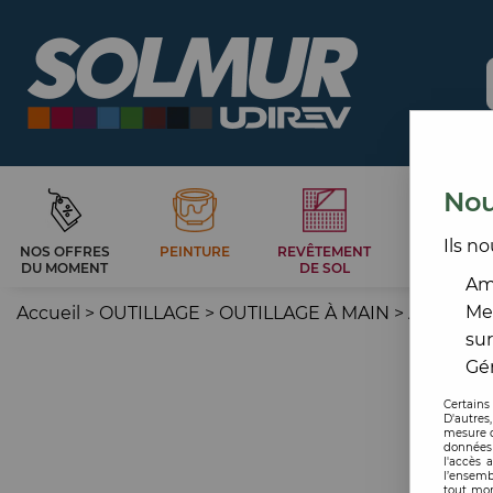
Nou
Ils no
NOS OFFRES
PEINTURE
REVÊTEMENT
CARRELAG
DU MOMENT
DE SOL
ET BAIN
Amé
Me
Accueil
>
OUTILLAGE
>
OUTILLAGE À MAIN
>
AUTRE M
sur
Gér
Certains
D'autres
mesure d
données 
l'accès 
l’ensemb
tout mom