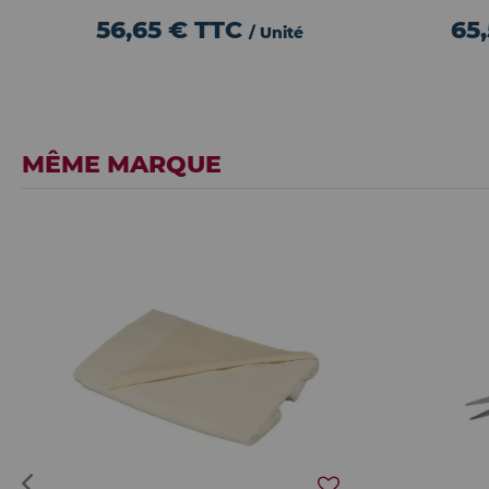
56,65 €
TTC
65
/ Unité
MÊME MARQUE