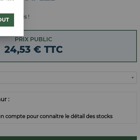
UST
 votre avis !
OUT
PRIX PUBLIC
24
,
53
€
TTC
mur
n compte pour connaitre le détail des stocks