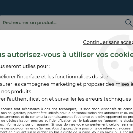
Continuer sans acce
s autorisez-vous à utiliser vos cooki
us seront utiles pour :
E
REVÊTEMENT
OUTILLAGE
PRODUITS DE
ACCESS
MURAL
ET MATÉRIEL
MISE EN ŒUVRE
SOL ET
liorer l'interface et les fonctionnalités du site
surer les campagnes marketing et proposer des mises à
ATÉRIEL
>
MINI PLATOIR INOX TRAPEZE
 nos produits
THEARD
er l'authentification et surveiller les erreurs techniques
 cookies sont nécessaires à des fins techniques, ils sont donc dispensés de cons
, non obligatoires, peuvent être utilisés pour la personnalisation des annonces et du co
Code produit :
212140
| Réf.
es annonces et du contenu, la connaissance de l'audience et le développement de prod
de géolocalisation précises et l'identification par le balayage de l'appareil, le stock
aux informations sur un appareil. Si vous donnez votre consentement, celui-ci sera va
MINI PLATOIR I
le des sous-domaines de Solmur. Vous disposez de la possibilité de retirer votre conse
ent en cliquant sur le widget en bas à droite de la page. Pour en savoir plus, consul