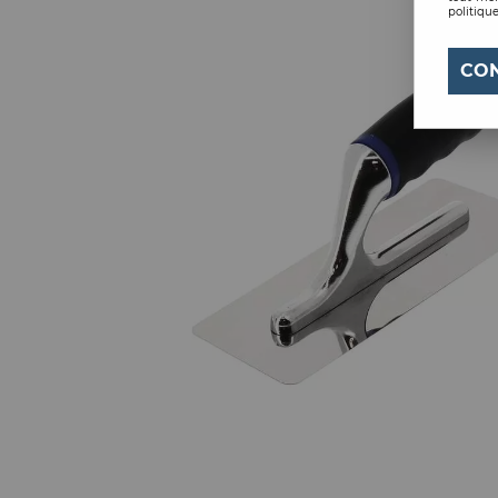
politique
CO