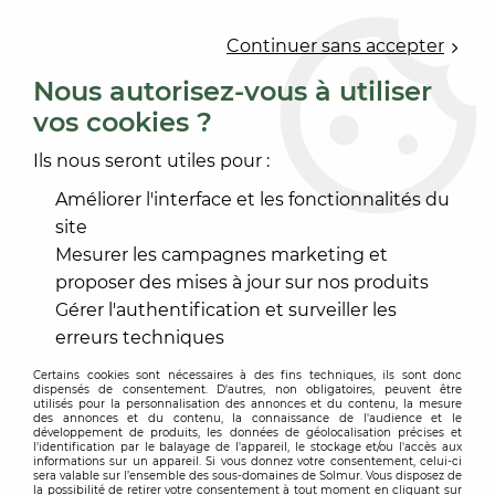
0
Continuer sans accepter
Nous autorisez-vous à utiliser
vos cookies ?
Accueil
>
OUTILLAGE
>
OUTILLAGE À MAIN
>
AUTRE MATÉRIEL
>
PLATOIR INOX ERGOMUST
Ils nous seront utiles pour :
Améliorer l'interface et les fonctionnalités du
site
Mesurer les campagnes marketing et
proposer des mises à jour sur nos produits
Gérer l'authentification et surveiller les
erreurs techniques
Certains cookies sont nécessaires à des fins techniques, ils sont donc
dispensés de consentement. D'autres, non obligatoires, peuvent être
utilisés pour la personnalisation des annonces et du contenu, la mesure
des annonces et du contenu, la connaissance de l'audience et le
développement de produits, les données de géolocalisation précises et
l'identification par le balayage de l'appareil, le stockage et/ou l'accès aux
informations sur un appareil. Si vous donnez votre consentement, celui-ci
sera valable sur l’ensemble des sous-domaines de Solmur. Vous disposez de
la possibilité de retirer votre consentement à tout moment en cliquant sur