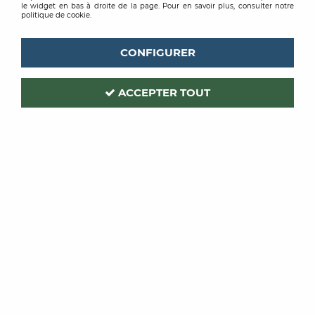
le widget en bas à droite de la page. Pour en savoir plus, consulter notre
politique de cookie.
CONFIGURER
ACCEPTER TOUT
THEARD
Code produit :
212217
| Réf. interne :
9902
PLATOIR INOX ERGOMUST
120X280MM
Soyez le premier à donner votre avis !
PRIX PUBLIC
17
,
34
€
TTC