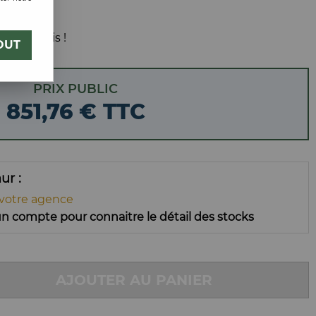
 votre avis !
OUT
PRIX PUBLIC
851
,
76
€
TTC
mur
 votre agence
n compte pour connaitre le détail des stocks
AJOUTER AU PANIER