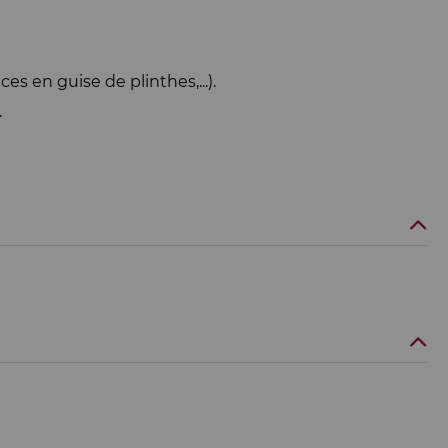
s en guise de plinthes,...).
.