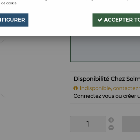
 de cookie.
LH 320
Soyez le premier à donner
NFIGURER
ACCEPTER T
Disponibilité Chez Sol
Indisponible, contactez
Connectez vous ou créer u