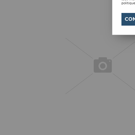
politique
CO