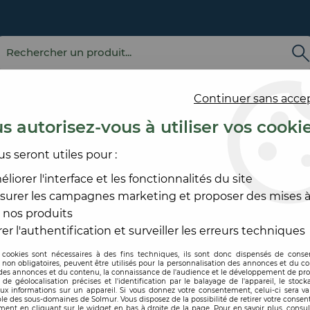
Continuer sans acce
s autorisez-vous à utiliser vos cooki
us seront utiles pour :
E
REVÊTEMENT
OUTILLAGE
PRODUITS DE
ACCESS
MURAL
ET MATÉRIEL
MISE EN ŒUVRE
SOL ET
liorer l'interface et les fonctionnalités du site
surer les campagnes marketing et proposer des mises à
GE SOLIER
>
MASSICOT
 nos produits
ROMUS
er l'authentification et surveiller les erreurs techniques
 cookies sont nécessaires à des fins techniques, ils sont donc dispensés de cons
, non obligatoires, peuvent être utilisés pour la personnalisation des annonces et du co
Code produit :
408471
| Réf
es annonces et du contenu, la connaissance de l'audience et le développement de prod
de géolocalisation précises et l'identification par le balayage de l'appareil, le stock
aux informations sur un appareil. Si vous donnez votre consentement, celui-ci sera va
MASSICOT
le des sous-domaines de Solmur. Vous disposez de la possibilité de retirer votre conse
ent en cliquant sur le widget en bas à droite de la page. Pour en savoir plus, consul