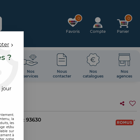
0
0
Favoris
Compte
Panier
pter
es ?
OIRES
Nos
Nous
Nos
Nos
 MUR
services
contacter
catalogues
agences
 jour
entement.
ntenu, la
. interne :
93630
uits, les
age et/ou
lable sur
ntement à
ter notre