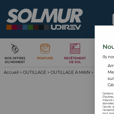
Nou
Ils no
NOS OFFRES
PEINTURE
REVÊTEMENT
CARRELAG
DU MOMENT
DE SOL
ET BAIN
Amé
Me
Accueil
>
OUTILLAGE
>
OUTILLAGE À MAIN
>
OUTILLA
sur
Gér
Certains
D'autres
mesure d
données 
l'accès 
l’ensemb
tout mom