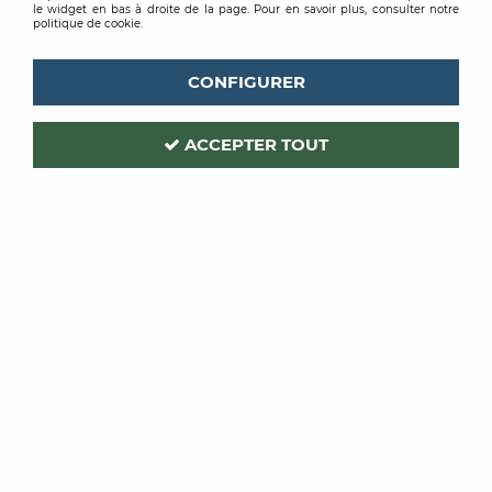
le widget en bas à droite de la page. Pour en savoir plus, consulter notre
politique de cookie.
CONFIGURER
OCAI
OCAI
ACCEPTER TOUT
BALAI COLLEUR
ROULETTE DE
NYLON
COLLEUR EBONITE
17,69 €
TTC
11,38 €
TTC
/ Unité
/ Unité
ACHAT RAPIDE
ACHAT RAPIDE