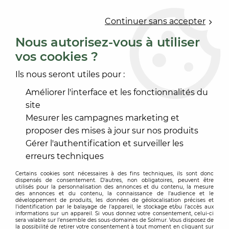
0
Continuer sans accepter
Nous autorisez-vous à utiliser
vos cookies ?
Accueil
>
OUTILLAGE
>
OUTILLAGE À MAIN
>
OUTILLAGE TAPISSIER
Ils nous seront utiles pour :
OUTILLAGE TAPISSIER
Améliorer l'interface et les fonctionnalités du
site
Mesurer les campagnes marketing et
proposer des mises à jour sur nos produits
Gérer l'authentification et surveiller les
TRIER & FILTRER
erreurs techniques
Certains cookies sont nécessaires à des fins techniques, ils sont donc
dispensés de consentement. D'autres, non obligatoires, peuvent être
16 articles sur
16
utilisés pour la personnalisation des annonces et du contenu, la mesure
des annonces et du contenu, la connaissance de l'audience et le
développement de produits, les données de géolocalisation précises et
l'identification par le balayage de l'appareil, le stockage et/ou l'accès aux
informations sur un appareil. Si vous donnez votre consentement, celui-ci
sera valable sur l’ensemble des sous-domaines de Solmur. Vous disposez de
la possibilité de retirer votre consentement à tout moment en cliquant sur