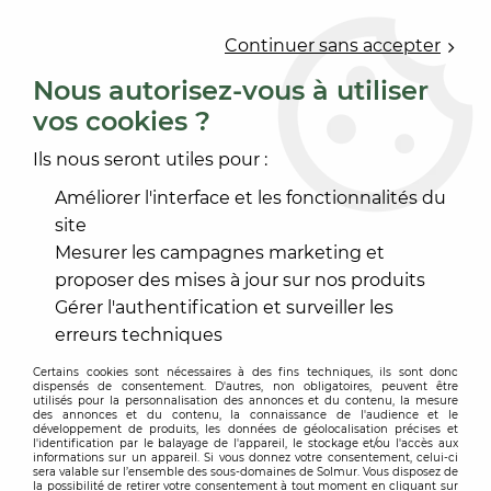
0
Continuer sans accepter
Nous autorisez-vous à utiliser
vos cookies ?
Accueil
>
OUTILLAGE
>
OUTILLAGE À MAIN
>
MANUTENTION
Ils nous seront utiles pour :
MANUTENTION
Améliorer l'interface et les fonctionnalités du
site
Mesurer les campagnes marketing et
proposer des mises à jour sur nos produits
Gérer l'authentification et surveiller les
TRIER & FILTRER
erreurs techniques
Certains cookies sont nécessaires à des fins techniques, ils sont donc
dispensés de consentement. D'autres, non obligatoires, peuvent être
2 articles sur
2
utilisés pour la personnalisation des annonces et du contenu, la mesure
des annonces et du contenu, la connaissance de l'audience et le
développement de produits, les données de géolocalisation précises et
l'identification par le balayage de l'appareil, le stockage et/ou l'accès aux
informations sur un appareil. Si vous donnez votre consentement, celui-ci
sera valable sur l’ensemble des sous-domaines de Solmur. Vous disposez de
la possibilité de retirer votre consentement à tout moment en cliquant sur