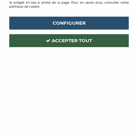
le widget en bas à droite de la page. Pour en savoir plus, consulter notre
politique de cookie.
CONFIGURER
ACCEPTER TOUT
OCAI
THEARD
CAISSE A OUTILS
PATIN UNIVERSEL
PLASTIQUE ET ALU
128,42 €
TTC
501,34 €
TTC
/ Unité
/ Unité
ACHAT RAPIDE
ACHAT RAPIDE
2 articles sur
2